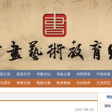
新公告
政策文件
书教论坛
实验之窗
内聘师资
中国名家
法课堂
展赛信息
视频点播
教材教辅
培训推荐
文房四宝
书
须知
[2017-09-11]