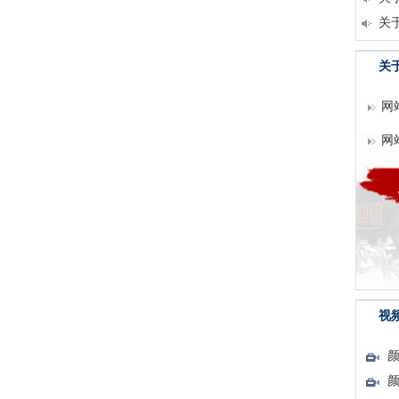
关
关
网
网
视
颜
颜