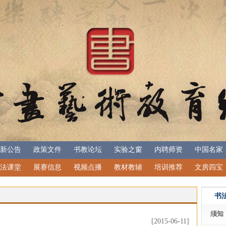
新公告
政策文件
书教论坛
实验之窗
内聘师资
中国名家
法课堂
展赛信息
视频点播
教材教辅
培训推荐
文房四宝
书
须知
[2015-06-11]