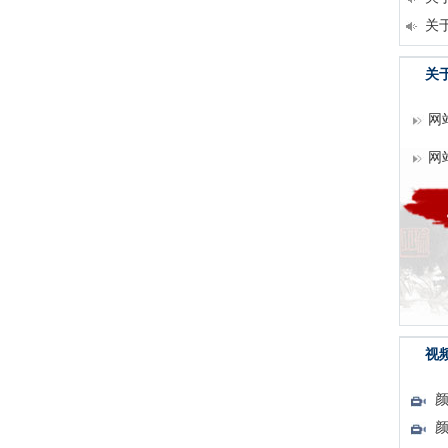
关
关
网
网
视
颜
颜