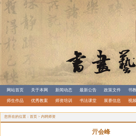
网站首页
关于本网
新闻动态
最新公告
政策文件
书
师生作品
优秀教案
师资培训
书法课堂
展赛信息
视
您所在的位置：
首页
>
内聘师资
亓会峰