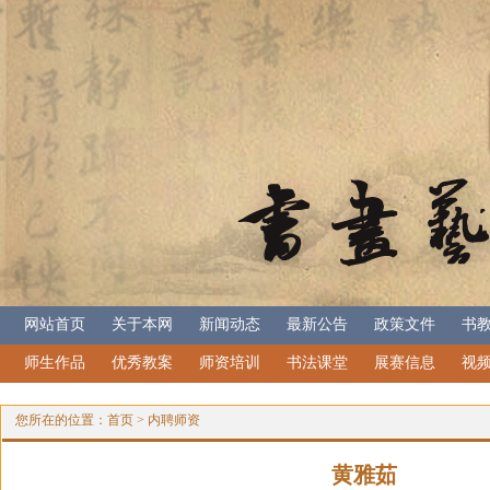
网站首页
关于本网
新闻动态
最新公告
政策文件
书
师生作品
优秀教案
师资培训
书法课堂
展赛信息
视
您所在的位置：
首页
>
内聘师资
黄雅茹