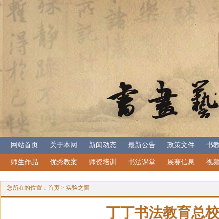
网站首页
关于本网
新闻动态
最新公告
政策文件
书
师生作品
优秀教案
师资培训
书法课堂
展赛信息
视
您所在的位置：
首页
>
实验之窗
丁丁书法教育总