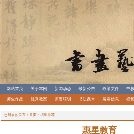
网站首页
关于本网
新闻动态
最新公告
政策文件
书
师生作品
优秀教案
师资培训
书法课堂
展赛信息
视
您所在的位置：
首页
>
培训推荐
惠星教育