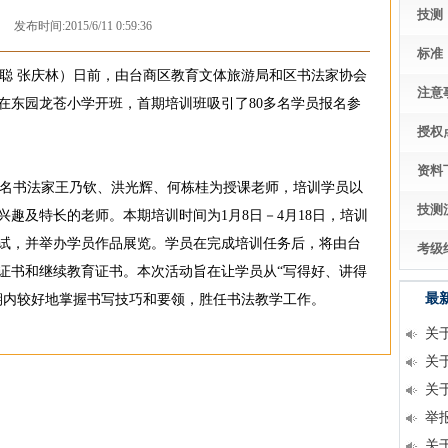
技测
发布时间:2015/6/11 0:59:36
标准
杰聪 张庆林）日前，由台商区教育文体旅游局和区书法家协会
注意
在东园龙苍小学开班，首期培训班吸引了80多名学员报名参
授权
资料
名书法家王乃钦、洪光辉、何栋桂为授课老师，培训学员以
技测
趣及特长的老师。本期培训时间为1月8日－4月18日，培训
试，并举办学员作品展览。学员在完成培训任务后，将由台
考级
证书和继续教育证书。本次活动旨在让学员从“写得好、讲得
最
期内较好地掌握书写技巧和要领，胜任书法教学工作。
关
关
关
举
关