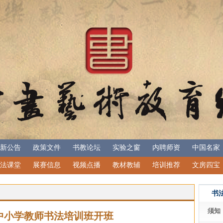
新公告
政策文件
书教论坛
实验之窗
内聘师资
中国名家
法课堂
展赛信息
视频点播
教材教辅
培训推荐
文房四宝
书
须知
中小学教师书法培训班开班