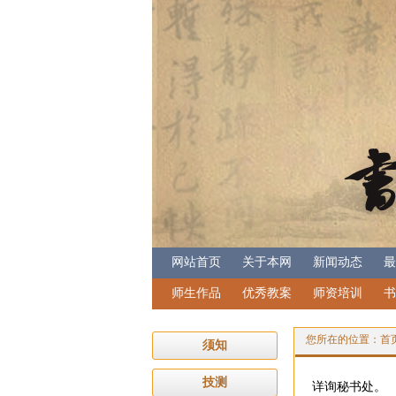
网站首页
关于本网
新闻动态
最
师生作品
优秀教案
师资培训
书
您所在的位置：
首
须知
技测
详询秘书处。