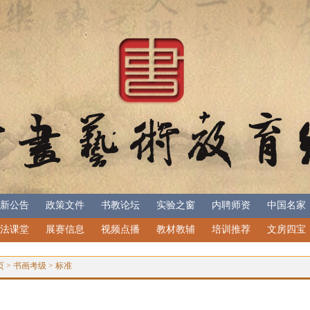
新公告
政策文件
书教论坛
实验之窗
内聘师资
中国名家
法课堂
展赛信息
视频点播
教材教辅
培训推荐
文房四宝
页
>
书画考级
>
标准